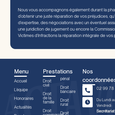
Nous vous accompagnons également durant la phase
d’obtenir une juste réparation de vos préjudices, qu’
d’expertise, des négociations avec un éventuel ass
une juridiction de jugement ou encore la Commissi
Victimes d’Infractions la réparation intégrale de vos 
Menu
Prestations
Nos
pénal
coordonnée
Accueil
Droit
civil
Droit
02 99 78 
L’équipe
bancaire
Droit
de la
Honoraires
Du Lundi a
Droit
famille
rural
Vendredi :
Actualités
Droit
Secrétariat 
Droit
commercial