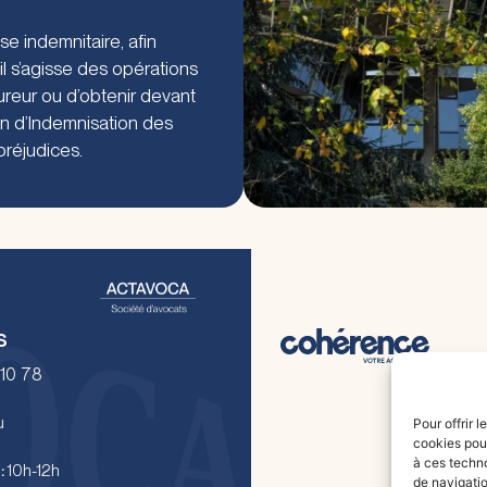
 indemnitaire, afin
il s’agisse des opérations
ureur ou d’obtenir devant
on d’Indemnisation des
préjudices.
s
10 78
u
Pour offrir 
cookies pour
à ces techn
:
10h-12h
de navigatio