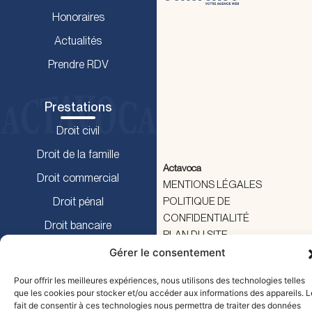
Honoraires
Actualités
Gérer le consentement
Prendre RDV
Pour offrir les meilleures expériences, nous utilisons des technologies
telles que les cookies pour stocker et/ou accéder aux informations des
Prestations
appareils. Le fait de consentir à ces technologies nous permettra de
traiter des données telles que le comportement de navigation ou les ID
Droit civil
uniques sur ce site. Le fait de ne pas consentir ou de retirer son
consentement peut avoir un effet négatif sur certaines caractéristiques
Droit de la famille
et fonctions.
Actavoca
Droit commercial
MENTIONS LÉGALES
POLITIQUE DE
Droit pénal
Accepter
CONFIDENTIALITÉ
Droit bancaire
Refuser
PLAN DU SITE
Droit rural
Voir les préférences
Droit routier
Politique de cookies
Politique de confidentialité